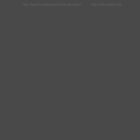
http://typo3.org/donate/online-donation/
http://wiki.typo3.org/