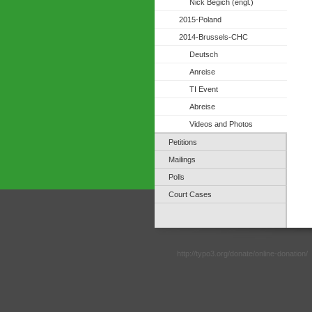
Nick Begich (engl.)
2015-Poland
2014-Brussels-CHC
Deutsch
Anreise
TI Event
Abreise
Videos and Photos
Petitions
Mailings
Polls
Court Cases
http://typo3.org/donate/online-donation/