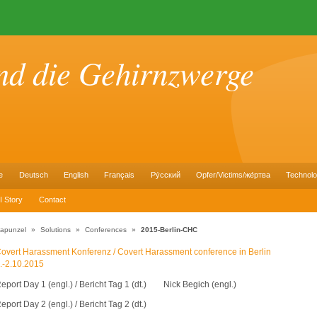
nd die Gehirnzwerge
e
Deutsch
English
Français
Pу́сский
Opfer/Victims/же́ртва
Technol
I Story
Contact
apunzel
»
Solutions
»
Conferences
»
2015-Berlin-CHC
overt Harassment Konferenz / Covert Harassment conference in Berlin
.-2.10.2015
eport Day 1 (engl.) / Bericht Tag 1 (dt.) Nick Begich (engl.)
eport Day 2 (engl.) / Bericht Tag 2 (dt.)