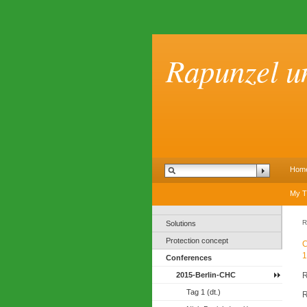
Rapunzel u
Hom
My T
R
Solutions
Protection concept
C
1
Conferences
R
2015-Berlin-CHC
Tag 1 (dt.)
R