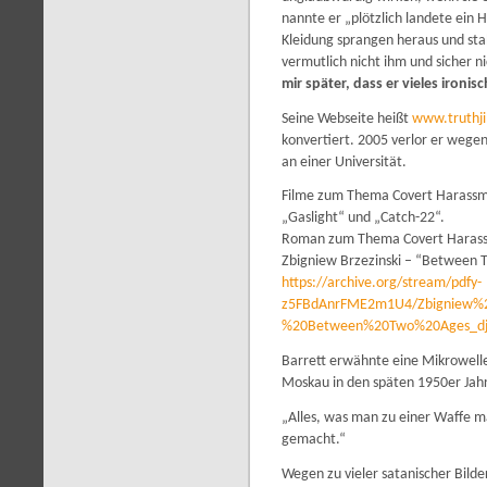
nannte er „plötzlich landete ein
Kleidung sprangen heraus und sta
vermutlich nicht ihm und sicher ni
mir später, dass er vieles ironi
Seine Webseite heißt
www.truthji
konvertiert. 2005 verlor er wegen 
an einer Universität.
Filme zum Thema Covert Harassm
„Gaslight“ und „Catch-22“.
Roman zum Thema Covert Haras
Zbigniew Brzezinski – “Between 
https://archive.org/stream/pdfy-
z5FBdAnrFME2m1U4/Zbigniew%2
%20Between%20Two%20Ages_djv
Barrett erwähnte eine Mikrowelle
Moskau in den späten 1950er Jah
„Alles, was man zu einer Waffe m
gemacht.“
Wegen zu vieler satanischer Bilde