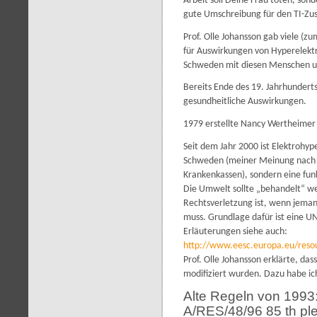
Arbeit soll Deine Frau töten, sonde
gute Umschreibung für den TI-Zu
Prof. Olle Johansson gab viele (zu
für Auswirkungen von Hyperelektro
Schweden mit diesen Menschen 
Bereits Ende des 19. Jahrhundert
gesundheitliche Auswirkungen.
1979 erstellte Nancy Wertheimer 
Seit dem Jahr 2000 ist Elektrohype
Schweden (meiner Meinung nach w
Krankenkassen), sondern eine fun
Die Umwelt sollte „behandelt“ we
Rechtsverletzung ist, wenn jema
muss. Grundlage dafür ist eine 
Erläuterungen siehe auch:
http://www.eesc.europa.eu/resour
Prof. Olle Johansson erklärte, da
modifiziert wurden.
Dazu habe ic
Alte Regeln von 1993
A/RES/48/96 85 th pl