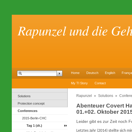
Rapunzel und die Ge
Home
Deutsch
English
França
My TI Story
Contact
Rapunzel
»
Solutions
»
Confer
Solutions
Protection concept
Abenteuer Covert H
01.+02. Oktober 2015
Conferences
2015-Berlin-CHC
Leider gibt es zur Zeit noch
Tag 1 (dt.)
Letztes Jahr (2014) stellte sich m