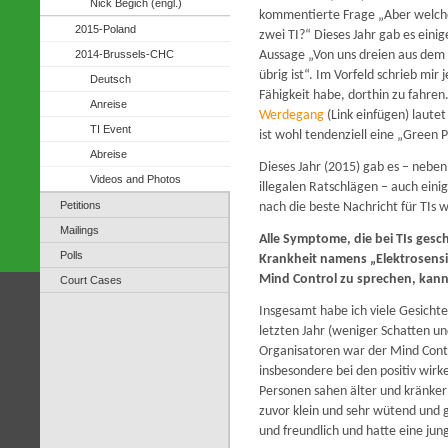
Nick Begich (engl.)
kommentierte Frage „Aber welche
2015-Poland
zwei TI?“ Dieses Jahr gab es eini
2014-Brussels-CHC
Aussage „Von uns dreien aus dem le
übrig ist“. Im Vorfeld schrieb mir 
Deutsch
Fähigkeit habe, dorthin zu fahren
Anreise
Werdegang
(Link einfügen) laute
TI Event
ist wohl tendenziell eine „Green 
Abreise
Dieses Jahr (2015) gab es – neben
Videos and Photos
illegalen Ratschlägen – auch ein
Petitions
nach die beste Nachricht für TIs w
Mailings
Alle Symptome, die bei TIs gesch
Polls
Krankheit namens „Elektrosensiti
Mind Control zu sprechen, kann 
Court Cases
Insgesamt habe ich viele Gesicht
letzten Jahr (weniger Schatten un
Organisatoren war der Mind Control
insbesondere bei den positiv wir
Personen sahen älter und kränker a
zuvor klein und sehr wütend und g
und freundlich und hatte eine jun