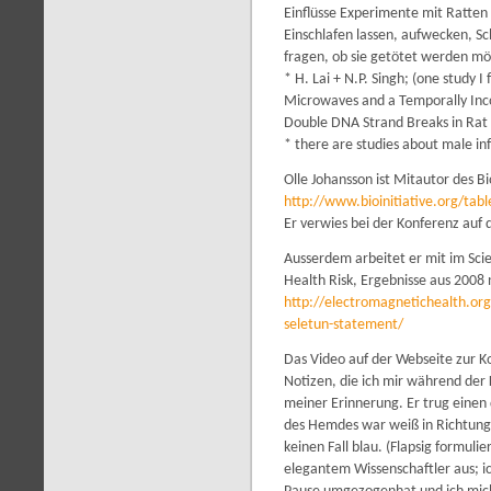
Einflüsse Experimente mit Ratte
Einschlafen lassen, aufwecken, S
fragen, ob sie getötet werden mö
* H. Lai + N.P. Singh; (one study I 
Microwaves and a Temporally Inco
Double DNA Strand Breaks in Rat B
* there are studies about male in
Olle Johansson ist Mitautor des Bi
http://www.bioinitiative.org/tabl
Er verwies bei der Konferenz auf 
Ausserdem arbeitet er mit im Scie
Health Risk, Ergebnisse aus 2008 
http://electromagnetichealth.org
seletun-statement/
Das Video auf der Webseite zur K
Notizen, die ich mir während der
meiner Erinnerung. Er trug einen 
des Hemdes war weiß in Richtung
keinen Fall blau. (Flapsig formuli
elegantem Wissenschaftler aus; ich