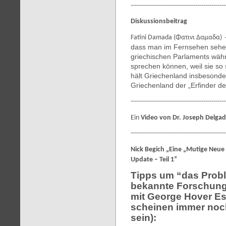
-----------------------------------------------
Diskussionsbeitrag
Fatini Damada (
Φατινι Δαμαδα
)
dass man im Fernsehen sehe
griechischen Parlaments wäh
sprechen können, weil sie so 
hält Griechenland insbesonder
Griechenland der „Erfinder de
-----------------------------------------------
Ein
Video von Dr. Joseph Delgad
-----------------------------------------------
Nick Begich „Eine „Mutige Neu
Update – Teil 1”
Tipps um “das Probl
bekannte Forschung 
mit George Hover Es
scheinen immer noch
sein):