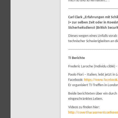
mich so und so verhalten…“.
-----------------------------------------------
Carl Clark „Erfahrungen mit Sch
(=
zur selben Zeit oder in Koexis
Sicherheitsdienst (British Securi
Dieses wegen eines Unfalls vorab
technischer Schwierigkeiten an d
-----------------------------------------------
TI Berichte
Frederic Laroche (Individu ciblé) -
Paolo Fiori – Italien; lebt jetzt in
Facebook:
https://www.facebook.
Er organisiert TI-Treffen in Londo
Beide berichteten über ein durch
eingeschränktes Leben.
Videos zu finden hier:
http://covertharassmentconfer