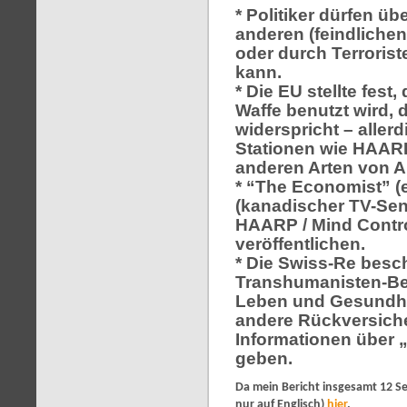
* Politiker dürfen ü
anderen (feindlichen
oder durch Terroris
kann.
* Die EU stellte fest
Waffe benutzt wird, 
widerspricht – aller
Stationen wie HAARP
anderen Arten von A
* “The Economist” (
(kanadischer TV-Sen
HAARP / Mind Contro
veröffentlichen.
* Die Swiss-Re besch
Transhumanisten-Be
Leben und Gesundheit
andere Rückversiche
Informationen über 
geben.
Da mein Bericht insgesamt 12 Seit
nur auf Englisch)
hier
.