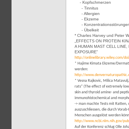
- Kopfschmerzen
- Tinnitus
- Allergien
- Ekzeme
- Konzentrationsstörunge
- Übelkeit
* Charles Harvey und Peter W
„EFFECTS ON PROTEIN KIN
A HUMAN MAST CELL LINE
EXPOSURE”
http://onlinelibrary.wiley.com/d
* Hajime Kimata Ekzeme/Dermati
werden:
http://www.denvernaturopathic
* Vesna Rajkovic, Milica Matavulj
rats“ (The effect of extremely lo
skin and thyroid amine- and peptid
immunohistochemical and morpho
-> man machte Tests mit Ratten, 
auszuschliessen, die durch Vorab
Menschen ausgelöst werden könn
http://www.ncbi.nlm.nih.gov/p
Auf der Konferenz schlug Olle Joh